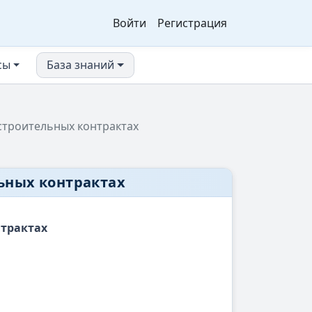
Войти
Регистрация
сы
База знаний
 строительных контрактах
льных контрактах
нтрактах