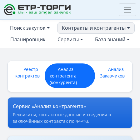
ЕТР-ТОРГИ
Поиск закупок
Контракты и контрагенты
Планировщик
Сервисы
База знаний
Реестр
Анализ
Анализ
контрактов
контрагента
Заказчиков
(конкурента)
Сервис «Анализ контрагента»
Реквизиты, контактные данные и сведения о
заключённых контрактах по 44-ФЗ.