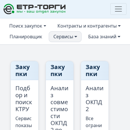
ЕТР-ТОРГИ
Поиск закупок
Контракты и контрагенты
Планировщик
Сервисы
База знаний
Заку
Заку
Заку
пки
пки
пки
Подб
Анали
Анали
ор и
з
з
поиск
совме
ОКПД
КТРУ
стимо
2
сти
Сервис
Все
ОКПД
показы
ограни
2 по