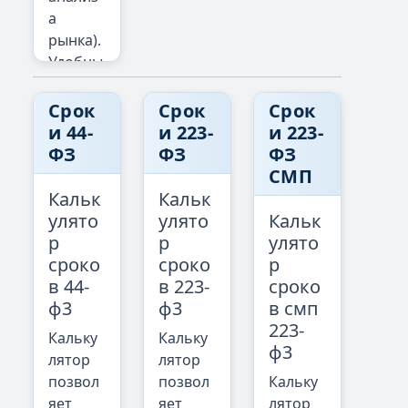
ивно-
а
СМП по
правов
рынка).
44-ФЗ.
ых
Удобны
актов.
й
Пер
расчет
ейт
Срок
Срок
Пер
Срок
и
и
и 44-
и 223-
ейт
и 223-
выгрузк
ФЗ
ФЗ
и
ФЗ
а в
СМП
Excel по
Кальк
Кальк
44-ФЗ и
улято
улято
Кальк
223-ФЗ.
р
р
улято
сроко
сроко
р
Пер
в 44-
в 223-
сроко
ейт
ф3
ф3
в смп
и
223-
Кальку
Кальку
ф3
лятор
лятор
позвол
позвол
Кальку
яет
яет
лятор